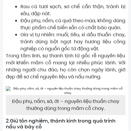
Rau củ tươi sạch, sơ chế cẩn thận, tránh bị
sâu, dập nát.
Đậu phụ, nấm, củ quả theo mùa, không dùng
thực phẩm chế biến sẵn có chất bảo quản.
Gia vị tự nhiên: muối, tiêu, xì dầu thuần chay,
tránh dùng bột ngọt hay hương liệu công
nghiệp có nguồn gốc từ động vật.
Trong tâm linh, sự thanh tịnh từ gốc rễ nguyên liệu
mới khiến mâm cỗ mang lại nhiều phúc lành. Với
những người chu đáo, họ còn chọn ngày lành, giờ
đẹp để sơ chế nguyên liệu và nấu nướng.
Đậu phụ, nấm, sả, ớt – nguyên liệu thuần chay
thường dùng trong mâm cỗ chay.
2.Giữ tôn nghiêm, thành kính trong quá trình
nấu và bày cỗ