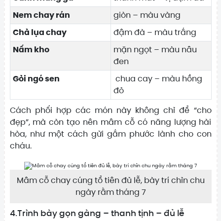
Nem chay rán
giòn – màu vàng
Chả lụa chay
đậm đà – màu trắng
Nấm kho
mặn ngọt – màu nâu
đen
Gỏi ngó sen
chua cay – màu hồng
đỏ
Cách phối hợp các món này không chỉ để “cho
đẹp”, mà còn tạo nên mâm cỗ có năng lượng hài
hòa, như một cách gửi gắm phước lành cho con
cháu.
Mâm cỗ chay cúng tổ tiên đủ lễ, bày trí chỉn chu
ngày rằm tháng 7
4.Trình bày gọn gàng – thanh tịnh – đủ lễ