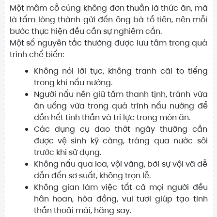
Một mâm cỗ cúng không đơn thuần là thức ăn, mà
là tấm lòng thành gửi đến ông bà tổ tiên, nên mỗi
bước thực hiện đều cần sự nghiêm cẩn.
Một số nguyên tắc thường được lưu tâm trong quá
trình chế biến:
Không nói lời tục, không tranh cãi to tiếng
trong khi nấu nướng.
Người nấu nên giữ tâm thanh tịnh, tránh vừa
ăn uống vừa trong quá trình nấu nướng để
dồn hết tinh thần và trí lực trong món ăn.
Các dụng cụ dao thớt ngày thường cần
được vệ sinh kỹ càng, tráng qua nước sôi
trước khi sử dụng.
Không nấu qua loa, vội vàng, bởi sự vội vã dễ
dẫn đến sơ suất, không trọn lễ.
Không gian làm việc tất cả mọi người đều
hân hoan, hòa đồng, vui tươi giúp tạo tinh
thần thoải mái, hăng say.