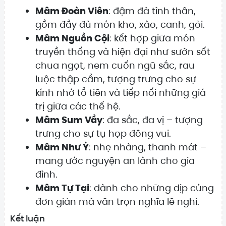
Mâm Đoàn Viên
: đậm đà tình thân,
gồm đầy đủ món kho, xào, canh, gỏi.
Mâm Nguồn Cội
: kết hợp giữa món
truyền thống và hiện đại như sườn sốt
chua ngọt, nem cuốn ngũ sắc, rau
luộc thập cẩm, tượng trưng cho sự
kính nhớ tổ tiên và tiếp nối những giá
trị giữa các thế hệ.
Mâm Sum Vầy
: đa sắc, đa vị – tượng
trưng cho sự tụ họp đông vui.
Mâm Như Ý
: nhẹ nhàng, thanh mát –
mang ước nguyện an lành cho gia
đình.
Mâm Tự Tại
: dành cho những dịp cúng
đơn giản mà vẫn trọn nghĩa lễ nghi.
Kết luận