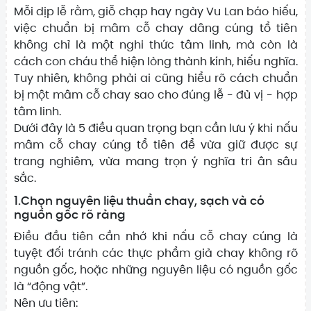
Mỗi dịp lễ rằm, giỗ chạp hay ngày Vu Lan báo hiếu,
việc chuẩn bị mâm cỗ chay dâng cúng tổ tiên
không chỉ là một nghi thức tâm linh, mà còn là
cách con cháu thể hiện lòng thành kính, hiếu nghĩa.
Tuy nhiên, không phải ai cũng hiểu rõ cách chuẩn
bị một mâm cỗ chay sao cho đúng lễ - đủ vị - hợp
tâm linh.
Dưới đây là 5 điều quan trọng bạn cần lưu ý khi nấu
mâm cỗ chay cúng tổ tiên để vừa giữ được sự
trang nghiêm, vừa mang trọn ý nghĩa tri ân sâu
sắc.
1.Chọn nguyên liệu thuần chay, sạch và có
nguồn gốc rõ ràng
Điều đầu tiên cần nhớ khi nấu cỗ chay cúng là
tuyệt đối tránh các thực phẩm giả chay không rõ
nguồn gốc, hoặc những nguyên liệu có nguồn gốc
là “động vật”.
Nên ưu tiên: