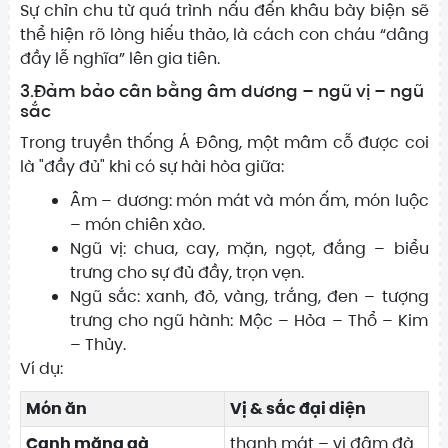
Sự chỉn chu từ quá trình nấu đến khâu bày biện sẽ
thể hiện rõ lòng hiếu thảo, là cách con cháu “dâng
đầy lễ nghĩa” lên gia tiên.
3.Đảm bảo cân bằng âm dương – ngũ vị – ngũ
sắc
Trong truyền thống Á Đông, một mâm cỗ được coi
là "đầy đủ" khi có sự hài hòa giữa:
Âm – dương: món mát và món ấm, món luộc
– món chiên xào.
Ngũ vị: chua, cay, mặn, ngọt, đắng – biểu
trưng cho sự đủ đầy, trọn vẹn.
Ngũ sắc: xanh, đỏ, vàng, trắng, đen – tượng
trưng cho ngũ hành: Mộc – Hỏa – Thổ – Kim
– Thủy.
Ví dụ:
Món ăn
Vị & sắc đại diện
Canh măng gà
thanh mát – vị đậm đà