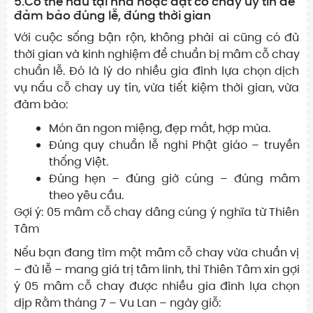
5.Có thể nấu tại nhà hoặc đặt cỗ chay uy tín để
đảm bảo đúng lễ, đúng thời gian
Với cuộc sống bận rộn, không phải ai cũng có đủ
thời gian và kinh nghiệm để chuẩn bị mâm cỗ chay
chuẩn lễ. Đó là lý do nhiều gia đình lựa chọn dịch
vụ nấu cỗ chay uy tín, vừa tiết kiệm thời gian, vừa
đảm bảo:
Món ăn ngon miệng, đẹp mắt, hợp mùa.
Đúng quy chuẩn lễ nghi Phật giáo – truyền
thống Việt.
Đúng hẹn – đúng giờ cúng – đúng mâm
theo yêu cầu.
Gợi ý: 05 mâm cỗ chay dâng cúng ý nghĩa từ Thiên
Tâm
Nếu bạn đang tìm một mâm cỗ chay vừa chuẩn vị
– đủ lễ – mang giá trị tâm linh, thì Thiên Tâm xin gợi
ý 05 mâm cỗ chay được nhiều gia đình lựa chọn
dịp Rằm tháng 7 – Vu Lan – ngày giỗ: