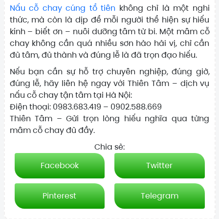
Nấu cỗ chay cúng tổ tiên
không chỉ là một nghi
thức, mà còn là dịp để mỗi người thể hiện sự hiếu
kính – biết ơn – nuôi dưỡng tâm từ bi. Một mâm cỗ
chay không cần quá nhiều sơn hào hải vị, chỉ cần
đủ tâm, đủ thành và đúng lễ là đã trọn đạo hiếu.
Nếu bạn cần sự hỗ trợ chuyên nghiệp, đúng giờ,
đúng lễ, hãy liên hệ ngay với Thiên Tâm – dịch vụ
nấu cỗ chay tận tâm tại Hà Nội:
Điện thoại: 0983.683.419 – 0902.588.669
Thiên Tâm – Gửi trọn lòng hiếu nghĩa qua từng
mâm cỗ chay đủ đầy.
Chia sẻ:
Facebook
Twitter
Pinterest
Telegram