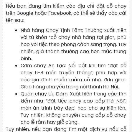
Nếu bạn đang tìm kiếm các địa chỉ đặt cỗ chay
trên Google hoặc Facebook, có thể sẽ thấy các cái
tên sau:
Nhà hàng Chay Tịnh Tâm: Thường xuất hiện
với từ khóa “cỗ chay nhà hàng tại gia”, phù
hợp với tiệc theo phong cách sang trọng. Tuy
nhiên, giá thành thường cao hơn mức trung
bình.
Cơm chay An Lạc: Nổi bật khi tìm “đặt cỗ
chay 6-8 món truyền thống”, phù hợp với
các gia đình muốn mâm cỗ nhỏ, đơn giản.
Giao hàng chủ yếu trong nội thành Hà Nội.
Quán chay Ưu Đàm: Xuất hiện trong các tìm
kiếm như “đặt tiệc chay cao cấp Hà Nội”,
món ăn trình bày đẹp, hợp cho sự kiện lớn.
Tuy nhiên, không chuyên cung cấp cỗ chay
cho lễ rằm hay giỗ cúng.
Tuy nhiên, nếu bạn đang tìm một dịch vụ nấu cỗ