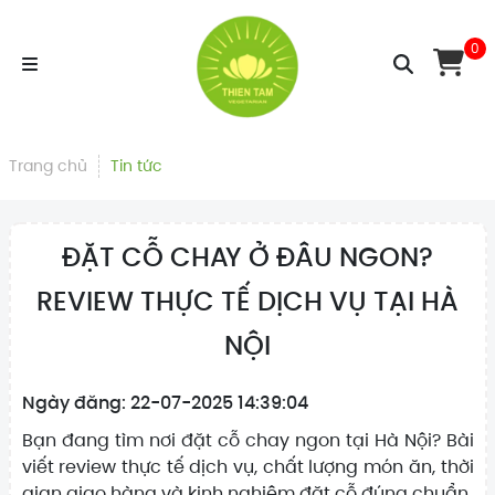
0
Trang chủ
Tin tức
ĐẶT CỖ CHAY Ở ĐÂU NGON?
REVIEW THỰC TẾ DỊCH VỤ TẠI HÀ
NỘI
Ngày đăng: 22-07-2025 14:39:04
Bạn đang tìm nơi đặt cỗ chay ngon tại Hà Nội? Bài
viết review thực tế dịch vụ, chất lượng món ăn, thời
gian giao hàng và kinh nghiệm đặt cỗ đúng chuẩn