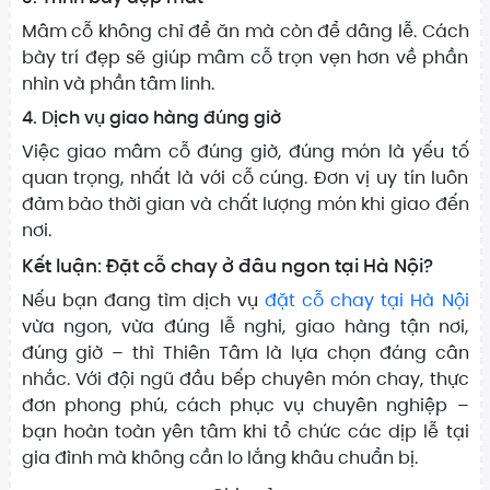
Mâm cỗ không chỉ để ăn mà còn để dâng lễ. Cách
bày trí đẹp sẽ giúp mâm cỗ trọn vẹn hơn về phần
nhìn và phần tâm linh.
4. Dịch vụ giao hàng đúng giờ
Việc giao mâm cỗ đúng giờ, đúng món là yếu tố
quan trọng, nhất là với cỗ cúng. Đơn vị uy tín luôn
đảm bảo thời gian và chất lượng món khi giao đến
nơi.
Kết luận: Đặt cỗ chay ở đâu ngon tại Hà Nội?
Nếu bạn đang tìm dịch vụ
đặt cỗ chay tại Hà Nội
vừa ngon, vừa đúng lễ nghi, giao hàng tận nơi,
đúng giờ – thì Thiên Tâm là lựa chọn đáng cân
nhắc. Với đội ngũ đầu bếp chuyên món chay, thực
đơn phong phú, cách phục vụ chuyên nghiệp –
bạn hoàn toàn yên tâm khi tổ chức các dịp lễ tại
gia đình mà không cần lo lắng khâu chuẩn bị.