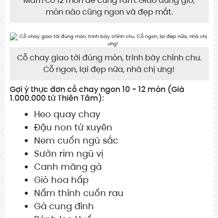
Mâm cỗ 12 món để cúng rằm. Giao đúng giờ,
món nào cũng ngon và đẹp mắt.
Cỗ chay giao tới đúng món, trình bày chỉnh chu.
Cỗ ngon, lại đẹp nữa, nhà chị ưng!
Gợi ý thực đơn cỗ chay ngon 10 - 12 món (Giá
1.000.000 từ Thiên Tâm):
Heo quay chay
Đậu non tứ xuyên
Nem cuốn ngũ sắc
Sườn rim ngũ vị
Canh măng gà
Giò hoa hấp
Nấm thính cuốn rau
Gà cung đình