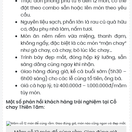
Thực đơn phong phú từ 6 đến 12 món, có thể
đặt theo combo sẵn hoặc lên món theo yêu
cầu.
Nguyên liệu sạch, phần lớn là rau củ quả hữu
cơ, đậu phụ nhà làm, nấm tươi.
Món ăn nêm nếm vừa miệng, thanh đạm,
không ngấy, đặc biệt là các món “mặn chay”
như gà chay, cá chay, bò lúc lắc chay…
Trình bày đẹp mắt, đóng hộp kỹ lưỡng, sẵn
sàng dâng cúng ngay khi nhận.
Giao hàng đúng giờ, kể cả buổi sớm (5h30 –
6h00 sáng) cho các lễ cúng tổ tiên, ông bà.
Giá cả hợp lý, từ 400.000đ – 1.000.000đ/mâm
tùy món.
Một số phản hồi khách hàng trải nghiệm tại Cỗ
chay Thiên Tâm: