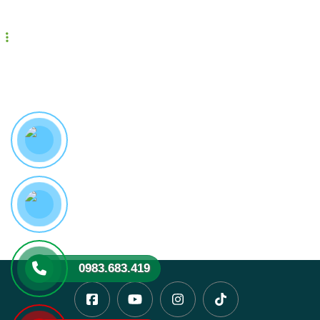
Bản đồ
0983.683.419