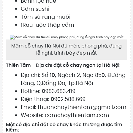
Bánh lọc Huế
Cơm sushi
Tôm sú rang muối
1Rau luộc thập cẩm
Mâm cỗ chay Hà Nội đủ món, phong phú, đúng
lễ nghi, trình bày đẹp mắt
Thiên Tâm - Địa chỉ đặt cỗ chay ngon tại Hà Nội:
Địa chỉ: Số 10, Ngách 2, Ngõ 850, Đường
Láng, Q.Đống Đa, Tp.Hà Nội
Hotline: 0983.683.419
Điện thoại: 0902.588.669
Email: thuanchaythientam@gmail.com
Website: comchaythientam.com
Một số địa chỉ đặt cỗ chay khác thường được tìm
kiếm: