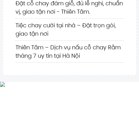
Đặt cỗ chay đám giỗ, đủ lễ nghi, chuẩn
vị, giao tận nơi - Thiên Tâm.
Tiệc chay cưới tại nhà – Đặt trọn gói,
giao tận nơi
Thiên Tâm – Dịch vụ nấu cỗ chay Rằm
tháng 7 uy tín tại Hà Nội
Cỗ chay thiên tâm
Địa chỉ: Số 16, Ngách 2, Ngõ 850, Đường Láng,
Q.Đống Đa, Tp.Hà Nội