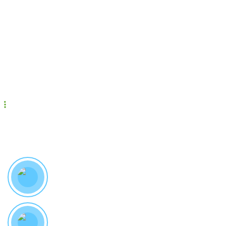
Mâm cỗ chay đám cưới (Hỷ)
Mâm cỗ chay đầy tháng
Mâm cỗ chay ngày giỗ
Mâm cỗ chay ngày tết
Bản đồ