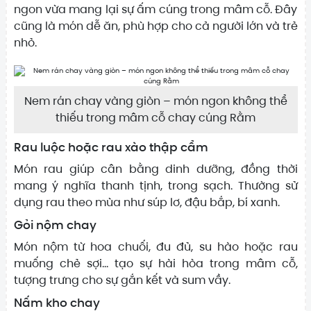
ngon vừa mang lại sự ấm cúng trong mâm cỗ. Đây
cũng là món dễ ăn, phù hợp cho cả người lớn và trẻ
nhỏ.
Nem rán chay vàng giòn – món ngon không thể
thiếu trong mâm cỗ chay cúng Rằm
Rau luộc hoặc rau xào thập cẩm
Món rau giúp cân bằng dinh dưỡng, đồng thời
mang ý nghĩa thanh tịnh, trong sạch. Thường sử
dụng rau theo mùa như súp lơ, đậu bắp, bí xanh.
Gỏi nộm chay
Món nộm từ hoa chuối, đu đủ, su hào hoặc rau
muống chẻ sợi… tạo sự hài hòa trong mâm cỗ,
tượng trưng cho sự gắn kết và sum vầy.
Nấm kho chay