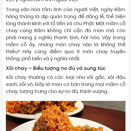
Trong văn hóa tâm linh của người Việt, ngày Rằm
hàng tháng là dịp quan trọng để dâng lễ, thể hiện
lòng thành kính với tổ tiên và chư Phật. Một mâm cỗ
chay cúng Rằm không chỉ cần đủ món mà còn
phải mang ý nghĩa thanh tịnh, hài hòa. Vậy trong
mâm cỗ ấy, những món chay nào là không thể
thiếu? Hãy cùng điểm qua 9 món chay truyền
thống, phổ biến và ý nghĩa nhất.
Xôi chay – Biểu tượng no đủ và sung túc
Xôi chay thường có các loại như xôi gấc, xôi đậu
xanh, xôi vò. Đây là món cơ bản trong mọi mâm cỗ
chay, tượng trưng cho sự no đủ, thịnh vượng.