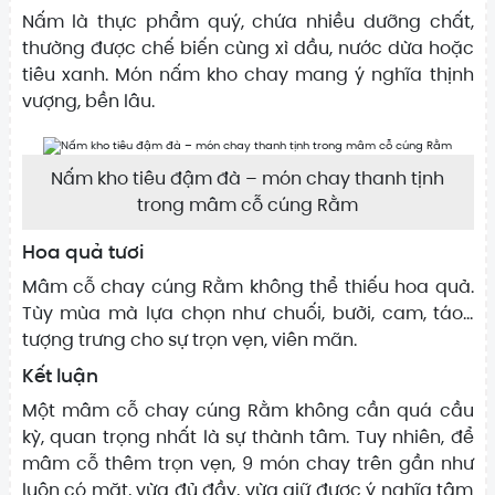
Nấm là thực phẩm quý, chứa nhiều dưỡng chất,
thường được chế biến cùng xì dầu, nước dừa hoặc
tiêu xanh. Món nấm kho chay mang ý nghĩa thịnh
vượng, bền lâu.
Nấm kho tiêu đậm đà – món chay thanh tịnh
trong mâm cỗ cúng Rằm
Hoa quả tươi
Mâm cỗ chay cúng Rằm không thể thiếu hoa quả.
Tùy mùa mà lựa chọn như chuối, bưởi, cam, táo…
tượng trưng cho sự trọn vẹn, viên mãn.
Kết luận
Một mâm cỗ chay cúng Rằm không cần quá cầu
kỳ, quan trọng nhất là sự thành tâm. Tuy nhiên, để
mâm cỗ thêm trọn vẹn, 9 món chay trên gần như
luôn có mặt, vừa đủ đầy, vừa giữ được ý nghĩa tâm