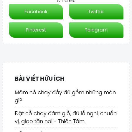
Chia sẻ:
Facebook
Twitter
Pinterest
Telegram
BÀI VIẾT HỮU ÍCH
Mâm cỗ chay đầy đủ gồm những món
gì?
Đặt cỗ chay đám giỗ, đủ lễ nghi, chuẩn
vị, giao tận nơi - Thiên Tâm.