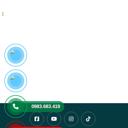
Bản đồ
0983.683.419