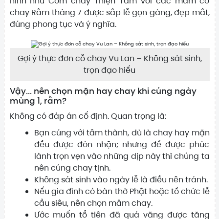
hình như Cơm chay Thiện Tâm với các mâm cỗ
chay Rằm tháng 7 được sắp lễ gọn gàng, đẹp mắt,
đúng phong tục và ý nghĩa.
Gợi ý thực đơn cỗ chay Vu Lan – Không sát sinh,
trọn đạo hiếu
Vậy... nên chọn mặn hay chay khi cúng ngày
mùng 1, rằm?
Không có đáp án cố định. Quan trọng là:
Bạn cúng với tâm thành, dù là chay hay mặn
đều được đón nhận; nhưng để được phúc
lành trọn vẹn vào những dịp này thì chúng ta
nên cúng chay tịnh.
Không sát sinh vào ngày lễ là điều nên tránh.
Nếu gia đình có bàn thờ Phật hoặc tổ chức lễ
cầu siêu, nên chọn mâm chay.
Ước muốn tổ tiên đã quá vãng được tăng