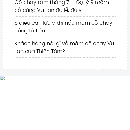
Cỗ chay rằm tháng 7 – Gợi ý 9 mâm
cỗ cúng Vu Lan đủ lễ, đủ vị
5 điều cần lưu ý khi nấu mâm cỗ chay
cúng tổ tiên
Khách hàng nói gì về mâm cỗ chay Vu
Lan của Thiên Tâm?
Cỗ chay thiên tâm
Địa chỉ: Số 16, Ngách 2, Ngõ 850, Đường Láng,
Q.Đống Đa, Tp.Hà Nội