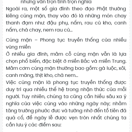
nhưng vẫn trọn tình trọn nghĩa
Ngoài ra, một số gia đình theo đạo Phật thường
kiêng cúng mặn, thay vào đó là những món chay
thanh đạm như: đậu phụ, nấm, rau củ kho, canh
nấm, chả chay, nem rau củ...
Cúng mặn – Phong tục truyền thống của nhiều
vùng miền
Ở nhiều gia đình, mâm cỗ cúng mặn vẫn là lựa
chọn phổ biến, đặc biệt ở miền Bắc và miền Trung.
Mâm cơm cúng mặn thường bao gồm: gà luộc, xôi,
canh măng, thịt kho, chả nem...
Việc cúng mặn là phong tục truyền thống được
duy trì qua nhiều thế hệ trong nhận thức của mỗi
người. Tuy nhiên, chúng ta cũng cần hiểu sâu xa ý
nghĩa của việc cúng vào những ngày này; nhằm
tăng trưởng phước đưc và tưởng nhớ đến tổ tiên đã
quá cố, để ngày lễ được vẹn tròn nhất chúng ta
cần lưu ý các điểm sau: