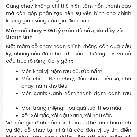
Cúng chay không chỉ thể hiện tâm hồn thanh cao
mà còn góp phần tạo nên sự yên bình cho chính
không gian sống của gia đình bạn.
Mâm cỗ chay – Gợi ý món dễ nấu, đủ đầy và
thanh tịnh
Một mâm cỗ chay hoàn chỉnh không cần quá cầu
kỳ, nhưng nên đảm bảo đủ sắc – hương – vị và có
cấu trúc rõ ràng. Gợi ý gồm:
Món khai vị: Nộm rau củ, súp nấm
Món chính: Nem chay, đậu phụ chiên sả, chả
chay, nấm kho tiêu
Món canh: Canh nấm thanh đạm, canh rau
củ
Món tráng miệng: Hoa quả tươi theo mùa
Xôi: Xôi gấc, xôi đậu xanh, xôi ngũ sắc
Với các gia đình bận rộn, bạn có thể lựa chọn dịch
vụ đặt cỗ chay tại nhà từ các đơn vị uy tín, điển